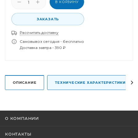
В КОРЗИНУ
ЗАКАЗАТЬ
Рассчитать доставку
Спасибо за заказ!
В ближайшее время наш менеджер свяжется с
Самовывоз сегодня - бесплатно
вами.
Доставка завтра - 390 ₽
ОПИСАНИЕ
ТЕХНИЧЕСКИЕ ХАРАКТЕРИСТИКИ
О КОМПАНИИ
КОНТАКТЫ