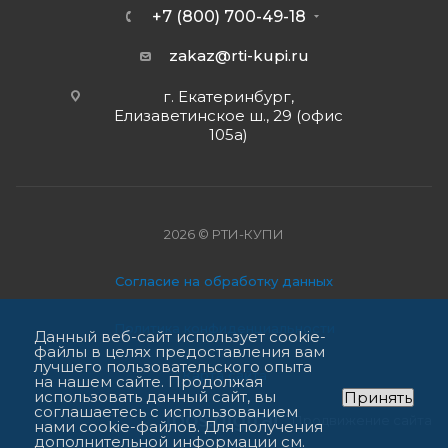
+7 (800) 700-49-18
zakaz@rti-kupi.ru
г. Екатеринбург,
Елизаветинское ш., 29 (офис
105а)
2026 © РТИ-КУПИ
Согласие на обработку данных
Политика конфиденциальности
Данный веб-сайт использует cookie-
файлы в целях предоставления вам
лучшего пользовательского опыта
Карта сайта
на нашем сайте. Продолжая
использовать данный сайт, вы
Принять
соглашаетесь с использованием
Продвижение сайта
нами cookie-файлов. Для получения
дополнительной информации см.