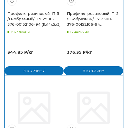
Профиль резиновый П-5
Профиль резиновый П-3
/П-образный/ ТУ 2500-
/П-образный/ ТУ 2500-
376-00152106-94 (11х14х5х3)
376-00152106-94
(8х11х3х2,5)
В наличии
В наличии
344.85
₽
/кг
376.35
₽
/кг
В КОРЗИНУ
В КОРЗИНУ
Спасибо за заказ!
В ближайшее время наш менеджер свяжется с
вами.