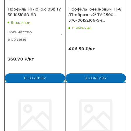
Профиль НТ-10 (р.с 991) ТУ
Профиль резиновый П-8
38 1051868-88
/П-образный/ ТУ 2500-
376-00152106-94
В наличии
(16х16х8х4)
В наличии
Количество
1
в объеме
406.50
₽
/кг
368.70
₽
/кг
В КОРЗИНУ
В КОРЗИНУ