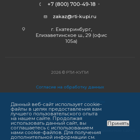
+7 (800) 700-49-18
zakaz@rti-kupi.ru
г. Екатеринбург,
Елизаветинское ш., 29 (офис
105а)
2026 © РТИ-КУПИ
Согласие на обработку данных
Политика конфиденциальности
Данный веб-сайт использует cookie-
файлы в целях предоставления вам
лучшего пользовательского опыта
Карта сайта
на нашем сайте. Продолжая
использовать данный сайт, вы
Принять
соглашаетесь с использованием
Продвижение сайта
нами cookie-файлов. Для получения
дополнительной информации см.