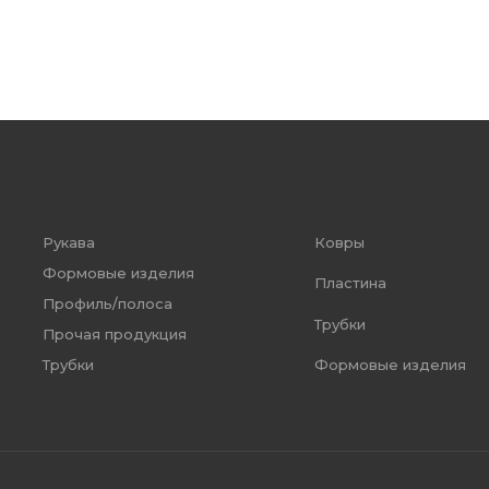
Рукава
Ковры
Формовые изделия
Пластина
Профиль/полоса
Трубки
Прочая продукция
Формовые изделия
Трубки