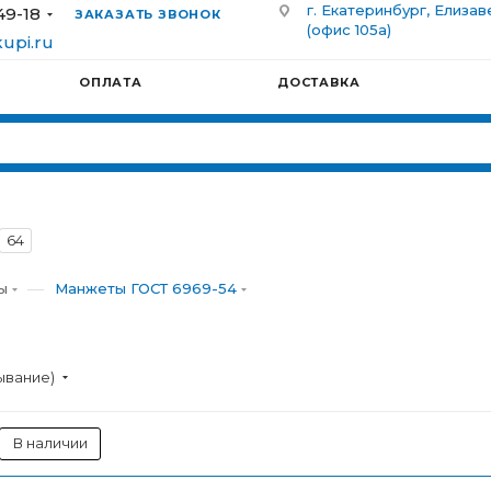
г. Екатеринбург, Елизав
49-18
ЗАКАЗАТЬ ЗВОНОК
(офис 105а)
upi.ru
ОПЛАТА
ДОСТАВКА
64
—
ы
Манжеты ГОСТ 6969-54
ывание)
В наличии