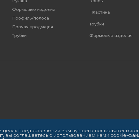
Рукава
Ковры
Формовые изделия
Пластина
Профиль/полоса
Трубки
Прочая продукция
Формовые изделия
Трубки
 в целях предоставления вам лучшего пользовательско
т, вы соглашаетесь с использованием нами cookie-фай