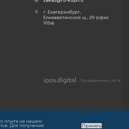
zakaz@rti-kupi.ru
г. Екатеринбург,
Елизаветинское ш., 29 (офис
105а)
Продвижение сайта
го опыта на нашем
лов. Для получения
Принять