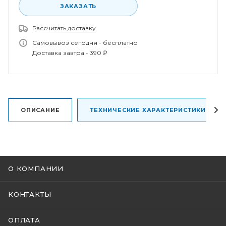
ЗАКАЗАТЬ
Рассчитать доставку
Самовывоз сегодня - бесплатно
Спасибо за заказ!
Доставка завтра - 390 ₽
В ближайшее время наш менеджер свяжется с
вами.
ОПИСАНИЕ
ТЕХНИЧЕСКИЕ ХАРАКТЕРИСТИКИ
О КОМПАНИИ
КОНТАКТЫ
ОПЛАТА