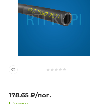
178.65
₽
/пог.
В наличии