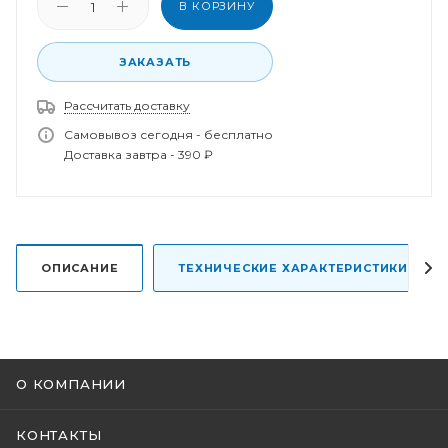
В КОРЗИНУ
ЗАКАЗАТЬ
Рассчитать доставку
Спасибо за заказ!
В ближайшее время наш менеджер свяжется с
Самовывоз сегодня - бесплатно
вами.
Доставка завтра - 390 ₽
ОПИСАНИЕ
ТЕХНИЧЕСКИЕ ХАРАКТЕРИСТИКИ
О КОМПАНИИ
КОНТАКТЫ