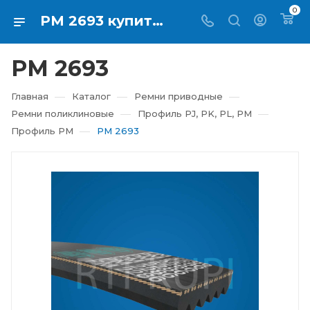
0
PM 2693 купить в Екатеринбурге ⇨ RTI-KUPI
PM 2693
—
—
—
Главная
Каталог
Ремни приводные
—
—
Ремни поликлиновые
Профиль PJ, PK, PL, PM
—
Профиль PM
PM 2693