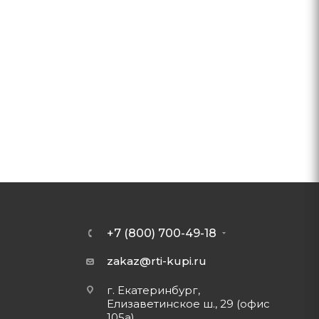
+7 (800) 700-49-18
zakaz@rti-kupi.ru
г. Екатеринбург,
Елизаветинское ш., 29 (офис
105а)