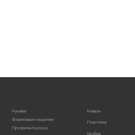
Рукава
Ковры
Формовые изделия
Пластина
Профиль/полоса
Трубки