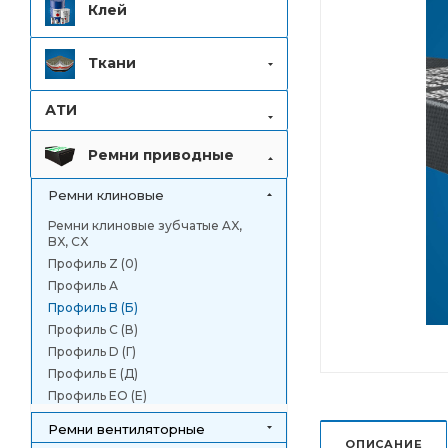
Клей
Ткани
АТИ
Ремни приводные
Ремни клиновые
Ремни клиновые зубчатые AX,
BX, CX
Профиль Z (0)
Профиль А
Профиль B (Б)
Профиль C (В)
Профиль D (Г)
Профиль E (Д)
Профиль EO (Е)
Ремни вентиляторные
ОПИСАНИЕ