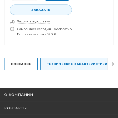
ЗАКАЗАТЬ
Рассчитать доставку
Спасибо за заказ!
Самовывоз сегодня - бесплатно
В ближайшее время наш менеджер свяжется с
Доставка завтра - 390 ₽
вами.
ОПИСАНИЕ
ТЕХНИЧЕСКИЕ ХАРАКТЕРИСТИКИ
О КОМПАНИИ
КОНТАКТЫ