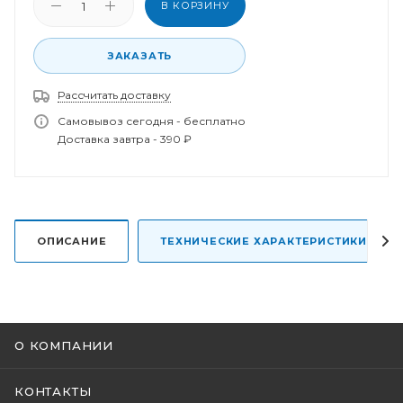
В КОРЗИНУ
ЗАКАЗАТЬ
Рассчитать доставку
Спасибо за заказ!
В ближайшее время наш менеджер свяжется с
Самовывоз сегодня - бесплатно
вами.
Доставка завтра - 390 ₽
ОПИСАНИЕ
ТЕХНИЧЕСКИЕ ХАРАКТЕРИСТИКИ
О КОМПАНИИ
КОНТАКТЫ