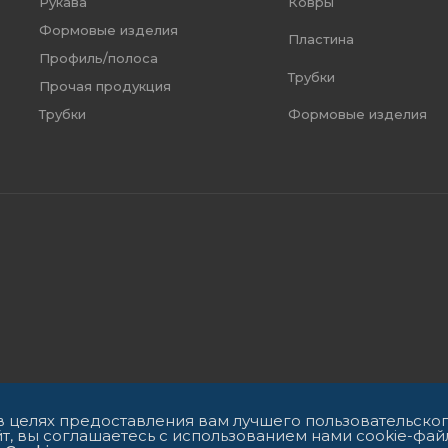
Рукава
Ковры
Формовые изделия
Пластина
Профиль/полоса
Трубки
Прочая продукция
Формовые изделия
Трубки
 в целях предоставления вам лучшего пользовательско
т, вы соглашаетесь с использованием нами cookie-фай