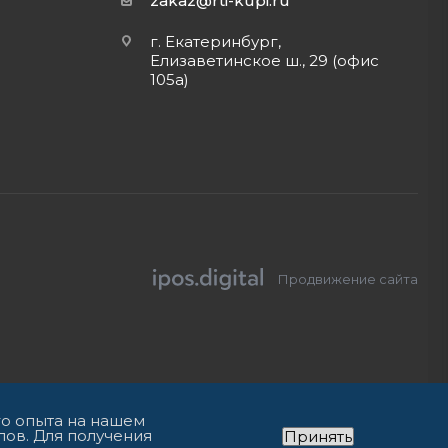
zakaz@rti-kupi.ru
г. Екатеринбург,
Елизаветинское ш., 29 (офис
105а)
Продвижение сайта
го опыта на нашем
лов. Для получения
Принять