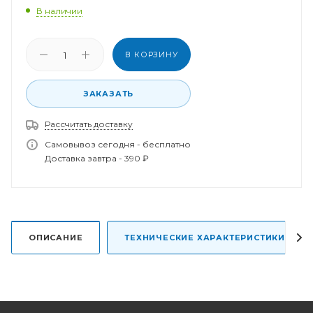
В наличии
В КОРЗИНУ
ЗАКАЗАТЬ
Спасибо за заказ!
В ближайшее время наш менеджер свяжется с
Рассчитать доставку
вами.
Самовывоз сегодня - бесплатно
Доставка завтра - 390 ₽
ОПИСАНИЕ
ТЕХНИЧЕСКИЕ ХАРАКТЕРИСТИКИ