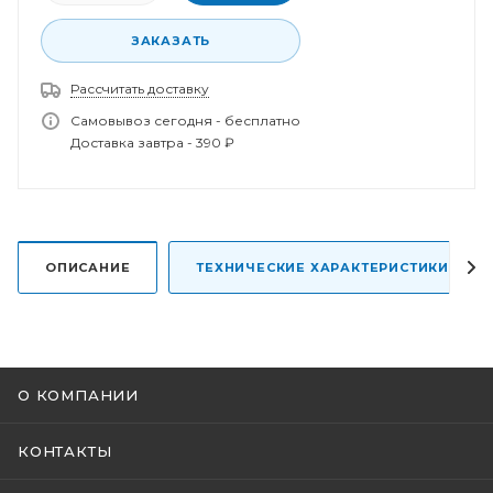
ЗАКАЗАТЬ
Рассчитать доставку
Спасибо за заказ!
Самовывоз сегодня - бесплатно
В ближайшее время наш менеджер свяжется с
Доставка завтра - 390 ₽
вами.
ОПИСАНИЕ
ТЕХНИЧЕСКИЕ ХАРАКТЕРИСТИКИ
О КОМПАНИИ
КОНТАКТЫ