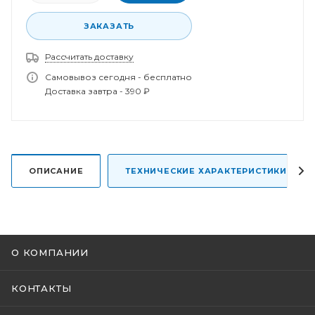
ЗАКАЗАТЬ
Рассчитать доставку
Спасибо за заказ!
Самовывоз сегодня - бесплатно
В ближайшее время наш менеджер свяжется с
Доставка завтра - 390 ₽
вами.
ОПИСАНИЕ
ТЕХНИЧЕСКИЕ ХАРАКТЕРИСТИКИ
О КОМПАНИИ
КОНТАКТЫ