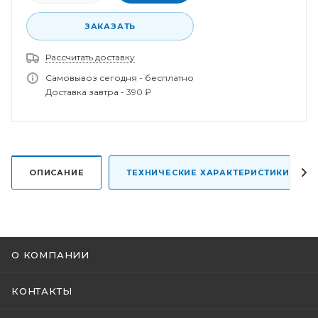
ЗАКАЗАТЬ
Рассчитать доставку
Спасибо за заказ!
Самовывоз сегодня - бесплатно
В ближайшее время наш менеджер свяжется с
Доставка завтра - 390 ₽
вами.
ОПИСАНИЕ
ТЕХНИЧЕСКИЕ ХАРАКТЕРИСТИКИ
О КОМПАНИИ
КОНТАКТЫ