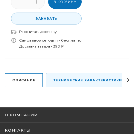
В КОРЗИНУ
ЗАКАЗАТЬ
Рассчитать доставку
Спасибо за заказ!
В ближайшее время наш менеджер свяжется с
Самовывоз сегодня - бесплатно
вами.
Доставка завтра - 390 ₽
ОПИСАНИЕ
ТЕХНИЧЕСКИЕ ХАРАКТЕРИСТИКИ
О КОМПАНИИ
КОНТАКТЫ