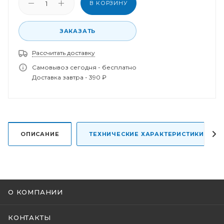
В КОРЗИНУ
ЗАКАЗАТЬ
Рассчитать доставку
Спасибо за заказ!
В ближайшее время наш менеджер свяжется с
Самовывоз сегодня - бесплатно
вами.
Доставка завтра - 390 ₽
ОПИСАНИЕ
ТЕХНИЧЕСКИЕ ХАРАКТЕРИСТИКИ
О КОМПАНИИ
КОНТАКТЫ