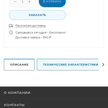
В КОРЗИНУ
ЗАКАЗАТЬ
Рассчитать доставку
Спасибо за заказ!
В ближайшее время наш менеджер свяжется с
Самовывоз сегодня - бесплатно
вами.
Доставка завтра - 390 ₽
ОПИСАНИЕ
ТЕХНИЧЕСКИЕ ХАРАКТЕРИСТИКИ
О КОМПАНИИ
КОНТАКТЫ