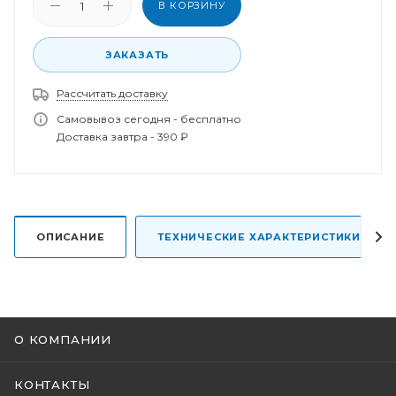
В КОРЗИНУ
ЗАКАЗАТЬ
Рассчитать доставку
Спасибо за заказ!
В ближайшее время наш менеджер свяжется с
Самовывоз сегодня - бесплатно
вами.
Доставка завтра - 390 ₽
ОПИСАНИЕ
ТЕХНИЧЕСКИЕ ХАРАКТЕРИСТИКИ
О КОМПАНИИ
КОНТАКТЫ