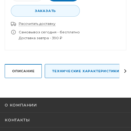
ЗАКАЗАТЬ
Рассчитать доставку
Спасибо за заказ!
Самовывоз сегодня - бесплатно
В ближайшее время наш менеджер свяжется с
Доставка завтра - 390 ₽
вами.
ОПИСАНИЕ
ТЕХНИЧЕСКИЕ ХАРАКТЕРИСТИКИ
О КОМПАНИИ
КОНТАКТЫ