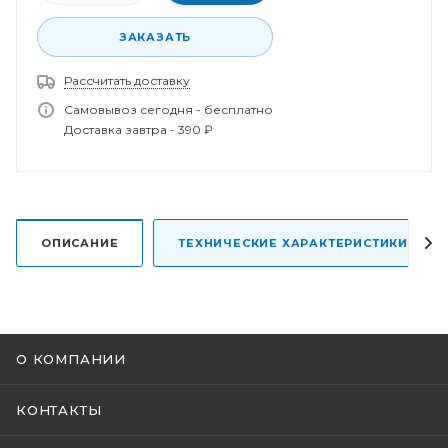
ЗАКАЗАТЬ
Рассчитать доставку
Спасибо за заказ!
Самовывоз сегодня - бесплатно
В ближайшее время наш менеджер свяжется с
Доставка завтра - 390 ₽
вами.
ОПИСАНИЕ
ТЕХНИЧЕСКИЕ ХАРАКТЕРИСТИКИ
О КОМПАНИИ
КОНТАКТЫ