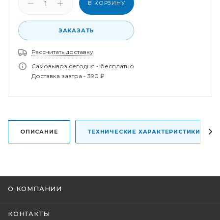
В КОРЗИНУ
ЗАКАЗАТЬ
Рассчитать доставку
Спасибо за заказ!
В ближайшее время наш менеджер свяжется с
Самовывоз сегодня - бесплатно
вами.
Доставка завтра - 390 ₽
ОПИСАНИЕ
ТЕХНИЧЕСКИЕ ХАРАКТЕРИСТИКИ
О КОМПАНИИ
КОНТАКТЫ