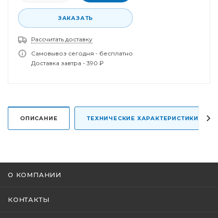
ЗАКАЗАТЬ
Рассчитать доставку
Спасибо за заказ!
Самовывоз сегодня - бесплатно
В ближайшее время наш менеджер свяжется с
Доставка завтра - 390 ₽
вами.
ОПИСАНИЕ
ТЕХНИЧЕСКИЕ ХАРАКТЕРИСТИКИ
О КОМПАНИИ
КОНТАКТЫ